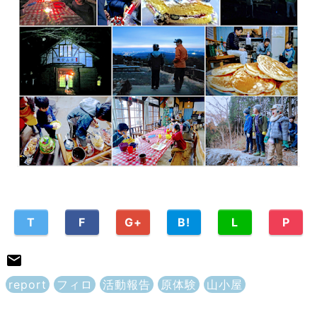
T
F
G+
B!
L
P
report
フィロ
活動報告
原体験
山小屋