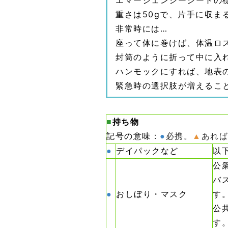
エマージェンシーシートの標準
重さは50gで、片手に収ま
非常時には…
座って体に巻けば、体温ロ
封筒のように折って中に入
ハンモックにすれば、地表
緊急時の選択肢が増えるこ
■
持ち物
記号の意味：
●
必携。
▲
あれば
●
デイパックなど
以
公
バ
●
おしぼり・マスク
す
公
す