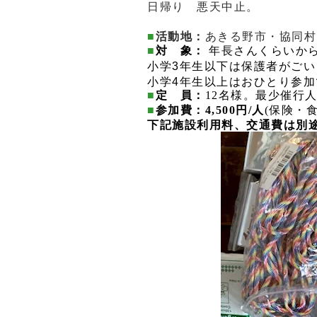
日帰り 悪天中止。
■
活動地：
あきる野市・協同村
■
対 象：
年長さんくらいか
小学3年生以下は保護者がご
小学4年生以上はおひとり参加
■
定 員：
12名様。最少催行
■
参加費：
4,500円/人
(保険・
下記施設利用料、交通費は別