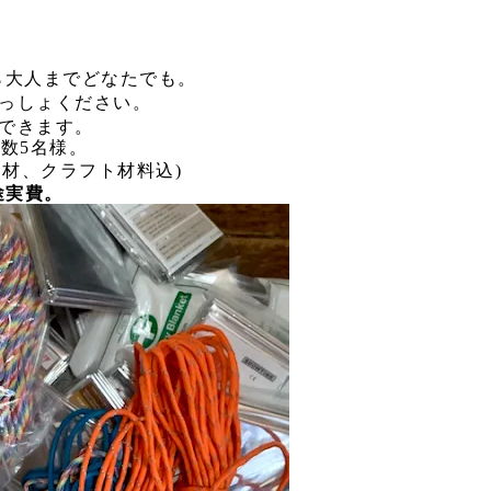
ら大人までどなたでも。
いっしょください。
できます。
人数5名様。
食材、クラフト材料込)
途実費。