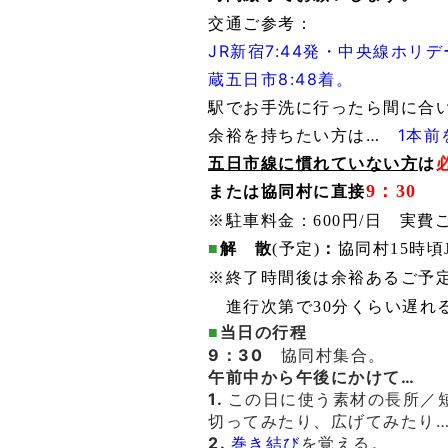
交通ご参考：
JR新宿7:44
発・中央線ホリデ
蔵五日市
8:48
着。
駅でお手洗に行ったら間に合
余裕を持ちたい方は…
1本前
五日市線に慣れていない方
は
9：30
または協同村に直接
※駐車料金：600円/日 実費
■
解 散
(
予定)
：
協同村15時頃
※終了時間後
は余裕ある
ご予
進行次第で30分くらい遅れ
■
当日の行程
9：30
協同村集合。
午前中から午後にかけて…
1.
この日に使う素材の長所／
切ってみたり、広げてみたり
2.
巻き結び
を覚える。