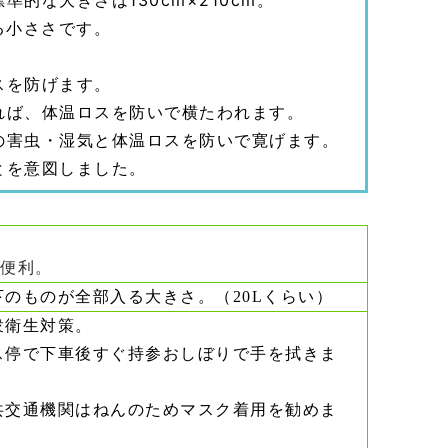
的な大きさは130cm×210cm。
る小ささです。
スを防げます。
れば、体温ロスを防いで横たわれます。
の害虫・湿気と体温ロスを防いで寛げます。
とを意図しました。
便利。
下のものが全部入る大きさ。（20Lくらい）
衆衛生対策。
ス停で下車後すぐ持参おしぼりで手を拭きま
。
共交通機関はねんのためマスク着用を勧めま
。