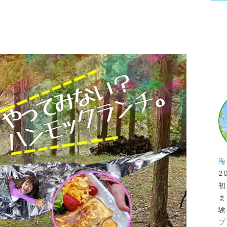
海
2
初
ま
験
プ