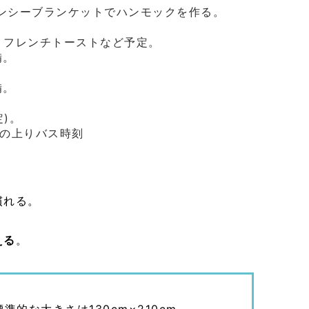
ンシーブランケットでハンモックを作る。
、フレンチトーストなど予定。
備。
備。
)。
らの上りバス時刻
慣れる。
。
える
。