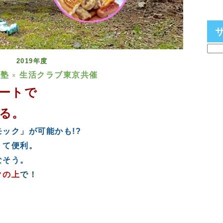
2019年度
外塾
生活クラブ東京共催
×
ートで
る。
ック」が可能かも!?
くて便利。
なそう。
クの上
で！