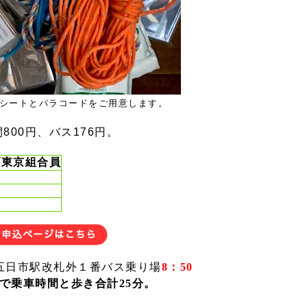
シートとパラコードをご用意します。
00円、バス176円。
ブ東京組合員
五日市駅改札外１番バス乗り場
8：50
まで乗車時間と歩き合計25分。