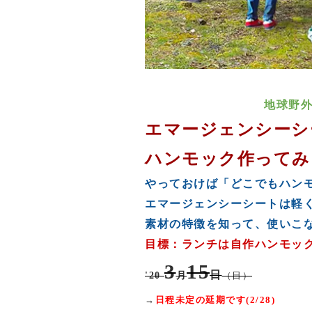
地球野
エマージェンシーシ
ハンモック作ってみ
やっておけば「どこでもハンモ
エマージェンシーシートは軽
素材の特徴を知って、使いこ
目標：ランチは自作ハンモッ
3
15
日
'20
月
（日）
→
日程未定の延期です(2/28)