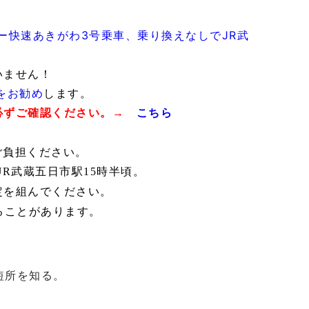
ー快速あきがわ3号乗車、乗り換えなしで
JR武
いません！
をお勧め
します。
必ずご確認ください。→
こちら
ご負担ください。
JR武蔵五日市駅15時半頃
。
定を組んで
ください。
ることがあります。
短所を知る。
…