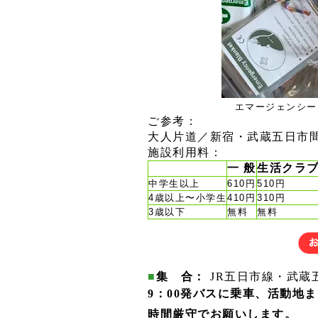
エマージェンシー
ご参考：
大人片道／新宿・武蔵五日市間8
施設利用料：
一 般
生活クラ
中学生以上
610円
510円
4歳以上〜小学生
410円
310円
3歳以下
無料
無料
■
集 合：
JR五日市線・武蔵
9：00発バスに乗車、活動地
時間厳守でお願いします。