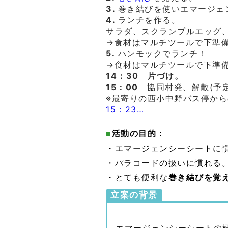
3.
巻き結びを使いエマージェ
4.
ランチを作る。
サラダ、スクランブルエッグ
→食材はマルチツールで下準
5.
ハンモックでランチ！
→食材はマルチツールで下準
14：30
片づけ。
15：00
協同村発、解散(予定
※最寄りの西小中野バス停か
15：23…
■
活動の目的：
・エマージェンシーシートに
・パラコードの扱いに慣れる
・とても便利な
巻き結びを覚
立案の背景