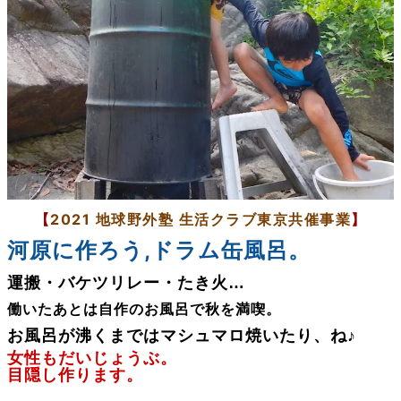
【
2021 地球野外塾 生活クラブ東京共催事業
】
河原に作ろう,
ドラム缶風呂。
運搬・バケツリレー・たき火…
働いたあとは自作のお風呂で秋を満喫。
お風呂が沸くまではマシュマロ焼いたり、ね♪
女性もだいじょうぶ。
目隠し作ります。