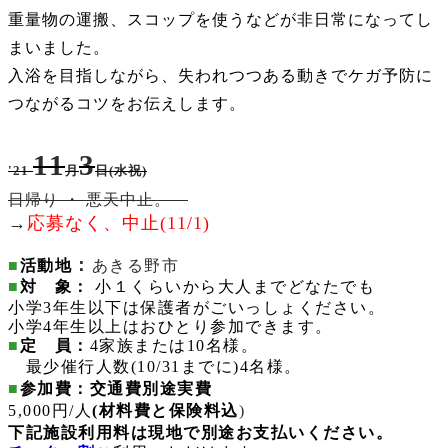
重量物の運搬、スコップを使うなどが非日常になってし
まいました。
入浴を目指しながら、失われつつある動きでケガ予防に
つながるコツをお伝えします。
11
3
'21
月
日
(水祝)
日帰り ・ 悪天中止。
→
応募なく、中止(11/1)
：
■
活動地
あきる野市
■
対 象：
小１くらいから大人までどなたでも
小学3年生以下は保護者がごいっしょください。
小学4年生以上はおひとり参加できます。
■
定 員：
4家族または10名様。
最少催行人数
(10/31までに)
4名様。
■
参加費
：
交通費別途実費
5,000
円/人
(材料費と保険料込
)
下記施設利用料は現地で別途お支払いください。