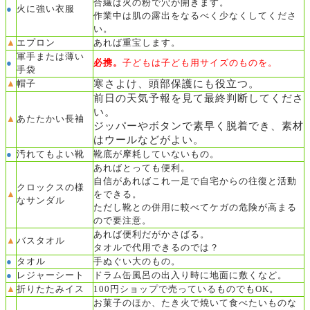
合繊は火の粉で穴が開きます。
●
火に強い衣服
作業中は肌の露出をなるべく少なくしてくださ
い。
▲
エプロン
あれば重宝します。
軍手または薄い
●
必携。
子どもは子ども用サイズのものを。
手袋
寒さよけ、頭部保護にも役立つ。
▲
帽子
前日の天気予報を見て最終判断してくださ
い。
▲
あたたかい長袖
ジッパーやボタンで素早く脱着でき、
素材
はウールなどがよい。
●
汚れてもよい靴
靴底が摩耗していないもの。
あればとっても便利。
自信があればこれ一足で自宅からの往復と活動
クロックスの様
▲
をできる。
なサンダル
ただし靴との併用に較べてケガの危険が高まる
ので要注意。
あれば便利だがかさばる。
▲
バスタオル
タオルで代用できるのでは？
●
タオル
手ぬぐい大のもの。
●
レジャーシート
ドラム缶風呂の出入り時に地面に敷くなど。
▲
折りたたみイス
100円ショップで売っているものでもOK。
お菓子のほか、たき火で焼いて食べたいものな