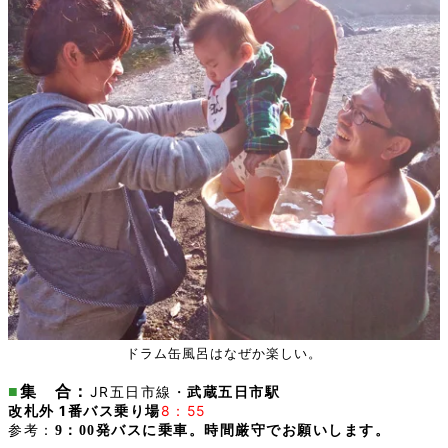
ドラム缶風呂はなぜか楽しい
。
■
集 合：
JR五日市線・
武蔵五日市駅
改札外 1番バス乗り場
8：55
参考：
9：00発バスに乗車。時間厳守でお願いします。