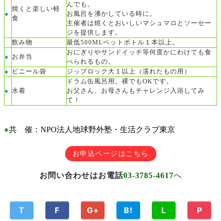
んでも。
焼くと楽しい軽
●
お風呂を沸かしている時に。
食
主催者は焼くとおいしいマシュマロとソーセー
ジを提供します。
飲み物
最低500MLペットボトル１本以上。
おにぎりやサンドイッチ等何度かにわけても食
●
お弁当
べられるもの。
●
ビニール袋
ジップロック大１以上（濡れたもの用）
ドラム缶風呂用。
裸でもOKです。
●
水着
お父さん、お母さんもチャレンジ入浴してみ
て！
●
共 催：
NPO法人地球野外塾・生活クラブ東京
お申込ページはこちら
お問い合わせはお電話
03-3785-4617
へ
T
F
G+
B!
L
P