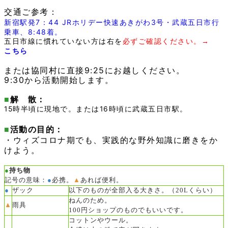
交通ご参考：
新宿駅発7：44 JRホリデー快速あきがわ3号・武蔵五日市行
乗車、8:48着。
五日市線に慣れていない方は右を
必ずご確認ください。
→
こちら
または協同村に直接9:25にお越しください。
9:30から活動開始します。
■
解 散：
15時半頃に現地で。または16時頃に武蔵五日市駅。
■
活動の目的：
・ウィズコロナ期でも、実践的な野外知識に磨きをか
けよう。
●
持ち物
記号の意味：
●
必携。
▲
あれば便利。
●
ザック
以下のものが全部入る大きさ。（20Lくらい）
ねんのため。
▲
雨具
100円ショップのものでもいいです。
コットンやウール。