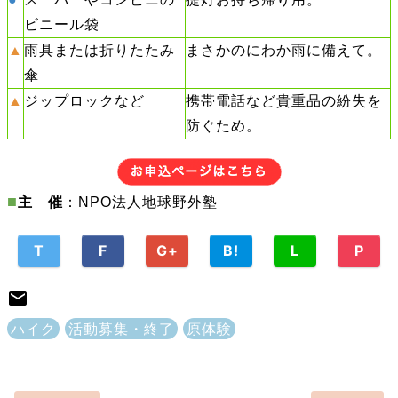
ビニール袋
▲
雨具または折りたたみ
まさかのにわか雨に備えて。
傘
▲
ジップロックなど
携帯電話など貴重品の紛失を
防ぐため。
■
主 催
：NPO法人地球野外塾
T
F
G+
B!
L
P
ハイク
活動募集・終了
原体験