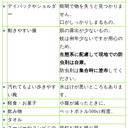
●
デイパックや
ショルダ
暗闇で物を失うと見つかりま
ー
せん。
口がしっかりしまるもの。
●
動きやすい服
肌の露出が少ないもの。
蚊は例年少ないですが用心の
ため。
生態系に配慮して現地での
防
虫剤は自粛。
防虫剤は
集合時に塗布
してく
ださい。
●
汚れてもよい歩きやす
水はけが悪いところもありま
い靴
す。
●
軽食・お菓子
小腹が減ったときに。
●
飲み物
ペットボトル500cc程度。
●
タオル
●
スーパーやコンビニの
提灯お持ち帰り用。