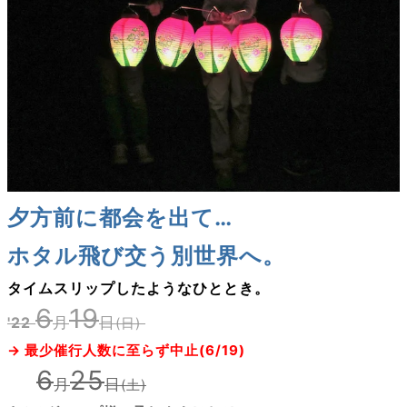
夕方前に都会を出て…
ホタル飛び交う別世界へ。
タイムスリップしたようなひととき。
6
19
'22
月
日
(日)
→ 最少催行人数に至らず中止(6/19)
6
25
月
日
'22
(土)