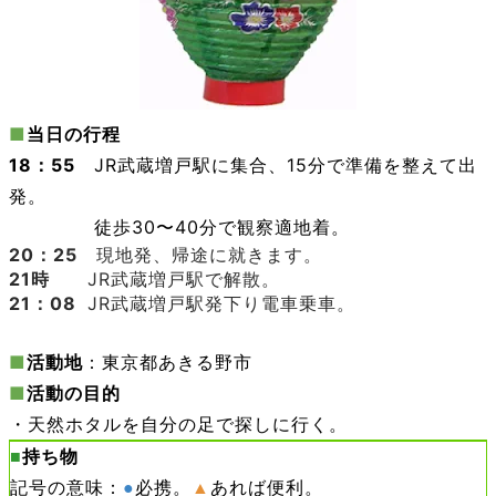
■
当日の行程
18：55
JR武蔵増戸駅に集合、15分で準備を整えて出
発。
18：55
徒歩30〜40分で観察適地着。
20：25
現地発、
帰途に就きます。
21時
08
JR
武蔵増戸駅で解散。
21：08
JR武蔵増戸駅発下り電車乗車。
■
活動地
：東京都あきる野市
■
活動の目的
・天然ホタルを自分の足で探しに行く。
■
持ち物
記号の意味：
●
必携。
▲
あれば便利。