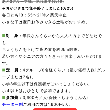
あと2グループ様、承れます(6/16)
→おかげさまで無事終了しました(6/25)
各日とも18：55〜21時／悪天中止
小さな子は翌日お休みできる土曜がおすすめ。
■
対 象
：年長さんくらいから大人の方までどなたで
も。
ちょうちんを下げて夜の道を約6km散策。
若い方々やシニアの方々もきっとお楽しみいただけま
す。
■
定 員
：4グループ8名様くらい（最少催行人数1グル
ープまたは2名)。
小学3年生以下は保護者がごいっしょください。
小４以上はおひとりで参加できます。
■
参加費
：3,600円／人(保険・ちょうちん込)
チーター割
ご利用の方は1,600円/人。