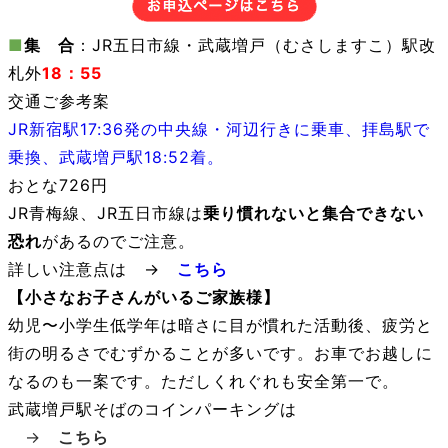
■
集 合
：JR五日市線・武蔵増戸（むさしますこ）駅改
札外
18：55
交通ご参考案
JR新宿駅17:36発の中央線・河辺行きに乗車、拝島駅で
乗換、武蔵増戸駅18:52着。
おとな726円
JR青梅線、JR五日市線は
乗り慣れないと集合できない
恐れ
があるのでご注意。
詳しい注意点は →
こちら
【小さなお子さんがいるご家族様】
幼児〜小学生低学年は暗さに目が慣れた活動後、疲労と
街の明るさでむずかることが多いです。お車でお越しに
なるのも一案です。ただしくれぐれも安全第一で。
武蔵増戸駅そばのコインパーキングは
→
こちら