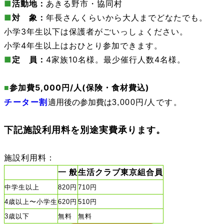
■
活動地：
あきる野市・協同村
■
対 象：
年長さんくらいから大人までどなたでも。
小学3年生以下は保護者がごいっしょください。
小学4年生以上はおひとり参加できます。
■
定 員：
4家族10名様。最少催行人数4名様。
5,000円
/人(
保険・食材費込)
■
参加費
チーター割
適用後の参加費は
3,000円/人です。
下記施設利用料を別途実費承ります。
施設利用料：
一 般
生活クラブ東京組合員
中学生以上
820円
710円
4歳以上〜小学生
620円
510円
3歳以下
無料
無料