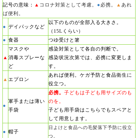
記号の意味：
▲
コロナ対策として考慮。
●
必携。
▲
あれ
ば便利。
以下のものが全部入る大きさ。
●
デイパックなど
（15Lくらい）
●
食器
つゆ受けと箸
マスクや
感染対策として各自の判断で。
▲
消毒スプレーな
感染状況次第では、必携に変更しま
ど
す。
あれば便利。ケガ予防と食品衛生に
▲
エプロン
役立つ。
必携。
子どもは子ども用サイズのも
軍手または薄い
のを。
●
手袋
子ども用手袋はこちらでもスペアと
して用意します。
日よけと食品への毛髪落下予防に役立
●
帽子
つ。