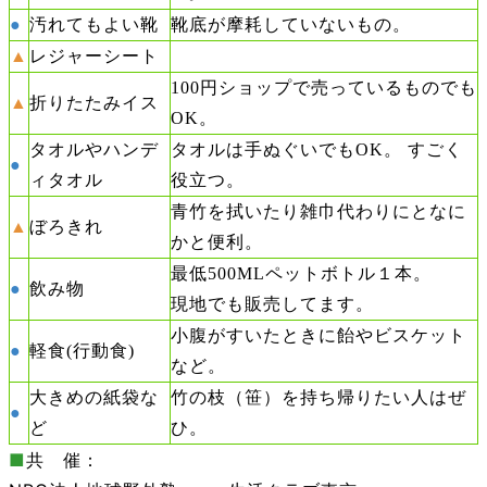
●
汚れてもよい靴
靴底が摩耗していないもの。
▲
レジャーシート
100円ショップで売っているものでも
▲
折りたたみイス
OK。
タオルやハンデ
タオルは手ぬぐいでもOK。 すごく
●
ィタオル
役立つ。
青竹を拭いたり雑巾代わりにとなに
▲
ぼろきれ
かと便利。
最低500MLペットボトル１本。
●
飲み物
現地でも販売してます。
小腹がすいたときに飴やビスケット
●
軽食(行動食)
など。
大きめの紙袋な
竹の枝（笹）を持ち帰りたい人はぜ
●
ど
ひ。
■
共 催：