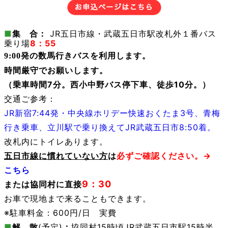
■
集 合：
JR五日市線・武蔵五日市駅改札外１番バス
乗り場
8：55
9:00発の数馬行きバスを利用します。
時間厳守でお願いします。
（乗車時間7分。西小中野バス停下車、徒歩10分。）
交通ご参考：
JR新宿7:44
発・中央線ホリデー快速おくたま3号、青梅
行き乗車、立川駅で乗り換えて
JR武蔵五日市
8:50
着。
改札内にトイレあります。
五日市線に慣れていない方
は
必ずご確認ください。→
こちら
9：30
または協同村に直接
お車で現地まで来ることもできます。
※駐車料金：600円/日 実費
■
解 散
(
予定)
：
協同村15時頃
JR武蔵五日市駅15時半