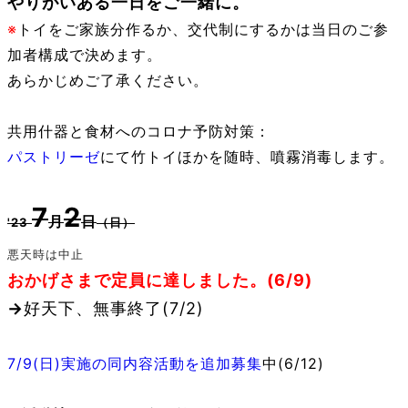
やりがいある一日をご一緒に。
※
トイをご家族分作るか、交代制にするかは当日のご参
加者構成で決めます。
あらかじめご了承ください。
共用什器と食材へのコロナ予防対策：
パストリーゼ
にて竹トイほかを随時、噴霧消毒します。
7
2
月
日
'23
（日）
悪天時は中止
おかげさまで定員に達しました。(6/9)
→
好天下、無事終了(7/2)
7/9(日)実施の同内容活動を追加募集
中(6/12)