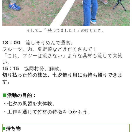
そして…「 待ってました！」のひととき。
13：00
流しそうめんで昼食。
フルーツ、肉、夏野菜など具だくさんで！
「これ、フツーは流さない」ような具材も流して大笑
い。
15：15
協同村発、解散。
切り払った竹の枝は、七夕飾り用にお持ち帰りできま
す。
■
活動の目的：
・七夕の風習を実体験。
・工作を通じて竹材の特徴をつかもう。
■
持ち物