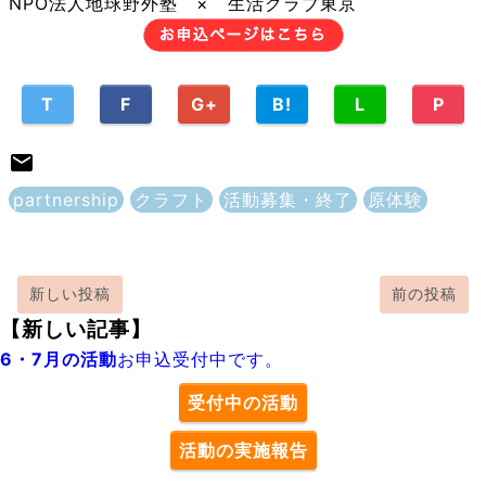
NPO法人地球野外塾 × 生活クラブ東京
T
F
G+
B!
L
P
partnership
クラフト
活動募集・終了
原体験
新しい投稿
前の投稿
【新しい記事】
6・7月の活動
お申込受付中です。
受付中の活動
活動の実施報告