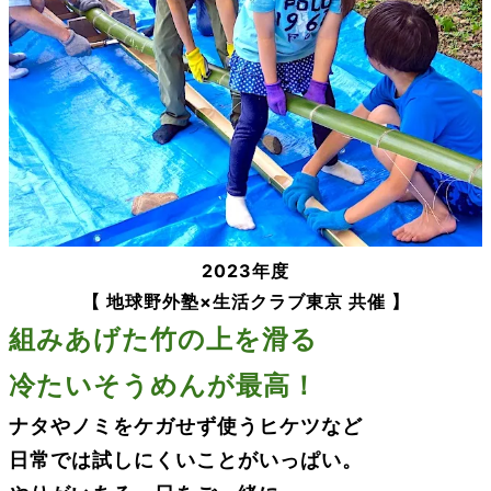
2023年度
【
地球野外塾×生活クラブ東京 共催 】
組みあげた竹の上を滑る
冷たいそうめんが最高！
ナタやノミを
ケガせず
使うヒケツなど
日常では試しにくいことがいっぱい。