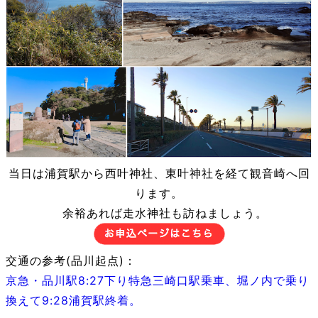
当日は浦賀駅から西叶神社、東叶神社を経て観音崎へ回
ります。
余裕あれば走水神社も訪ねましょう。
交通の参考(品川起点)：
京急・品川駅8:27下り特急三崎口駅乗車、堀ノ内で乗り
換えて9:28浦賀駅終着。