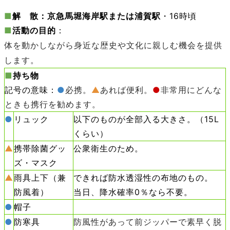
■
解 散：京急馬堀海岸駅または浦賀駅
・16時頃
■
活動の目的
：
体を動かしながら身近な歴史や文化に親しむ機会を提供
します。
■
持ち物
記号の意味：
●
必携。
▲
あれば便利。
●
非常用にどんな
ときも携行を勧めます。
●
リュック
以下のものが全部入る大きさ。（15L
くらい）
▲
携帯除菌グッ
公衆衛生のため。
ズ・マスク
▲
雨具上下（兼
できれば防水透湿性の布地のもの。
防風着）
当日、降水確率0％なら不要。
●
帽子
●
防寒具
防風性があって前ジッパーで素早く脱