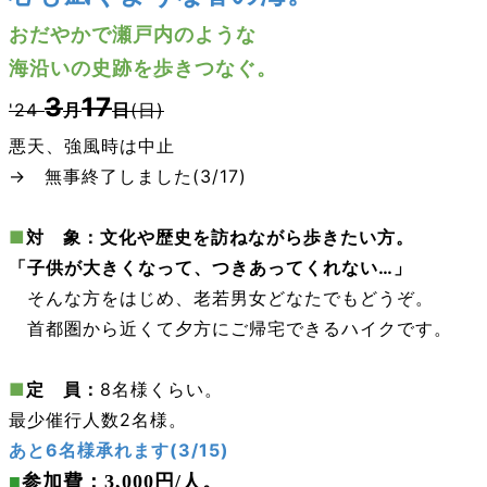
おだやかで
瀬戸内のような
海沿いの史跡を歩きつなぐ。
3
17
'24
月
日
(日)
悪天、強風時は中止
→ 無事終了しました(3/17)
■
対 象：文化や歴史を訪ねながら歩きたい方。
「子供が大きくなって、つきあってくれない…」
そんな方をはじめ、老若男女どなたでもどうぞ。
首都圏から近くて夕方にご帰宅できるハイクです。
■
定 員：
8名様くらい。
最少催行人数2名様。
あと6名様承れます(3/15)
■
参加費：3,000円/人
。