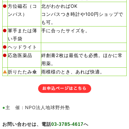
●
方位磁石（コ
北がわかればOK
ンパス）
コンパスつき時計や100円ショップで
も可。
●
軍手または薄
手に合ったサイズを。
い手袋
●
ヘッドライト
●
応急医薬品
絆創膏2枚は最低でも必携。ほかに常
用薬。
▲
折りたたみ傘
雨模様のとき、あれば快適。
NPO法人地球野外塾
●
主 催：
お問い合わせは、電話
03-3785-4617
へ