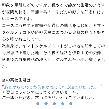
印象を牽引しがちですが、穏やかで静かな生活のようす
が垣間見れる、三浦半島の「ふだんの顔」を知るにはよ
いコースですよ。
コースに点在する露頭や切通しの地形をはじめ、ヤマト
タケルノミコトや応神天皇にまつわる史跡の数々も好奇
心を呼びおこします。
私自身は、ヤマトタケルノミコトがこの地を船出しての
ち房総で上陸した地、その後の経路と伊吹山での受難、
落命後の白鳥神話の地へと、訪ねてみたい地が増えまし
た。
当の高校生君は…
”
”
あとからじわじわ良さが感じられる道のりだった。
と翌日にラインで伝えてくださいました。
ご一緒いただき、本当にありがとうございました。
●
◆
●
◆
●