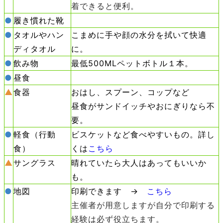
着できると便利。
●
履き慣れた靴
●
タオルやハン
こまめに手や顔の水分を拭いて快適
ディタオル
に。
●
飲み物
最低500MLペットボトル１本。
●
昼食
▲
食器
おはし、スプーン、コップなど
昼食がサンドイッチやおにぎりなら不
要。
●
軽食（行動
ビスケットなど食べやすいもの。詳し
食）
くは
こちら
▲
サングラス
晴れていたら大人はあってもいいか
も。
●
地図
印刷できます →
こちら
主催者が用意しますが自分で印刷する
経験は必ず役立ちます。