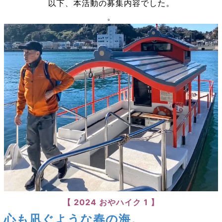
以下、本活動の募集内容でした。
。
【 2024 おやハイク 1
】
心も凪ぐような春の海。