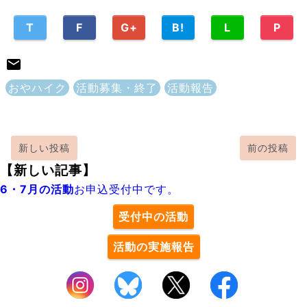
T
F
G+
B!
L
P
おやハイク
活動募集・終了
活動報告
新しい投稿
前の投稿
【新しい記事】
6・7月の活動
お申込受付中です。
受付中の活動
活動の実施報告