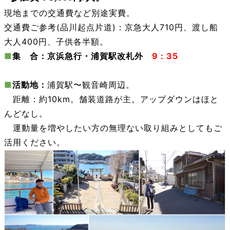
現地までの交通費など別途実費。
交通費ご参考(品川起点片道)：京急大人710円、渡し船
大人400円、子供各半額。
■
集 合：京浜急行・浦賀駅改札外
9 : 35
■
活動地：
浦賀駅〜観音崎周辺。
距離：約10km。舗装道路が主。アップダウンはほと
んどなし。
運動量を増やしたい方の無理ない取り組みとしてもご
活用ください。