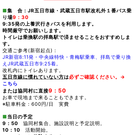
■
集 合：JR五日市線・武蔵五日市駅改札外１番バス乗
り場
9：30
9:35発の上養沢行きバスを利用します。
時間厳守でお願いします。
トイレは乗換駅の拝島駅で済ませることをおすすめしま
す。
交通ご参考(新宿起点)：
JR新宿8:11発・中央線特快・青梅駅乗車、拝島で乗り換
えJR武蔵五日市9:25着。
改札内にトイレあります。
五日市線に慣れていない方
は
必ずご確認ください。→
こちら
9：50
または協同村に直接
お車で現地まで来ることもできます。
※駐車料金：600円/日 実費
■
当日の予定
9：50
協同村集合、施設説明と予定説明。
10：10
活動開始。