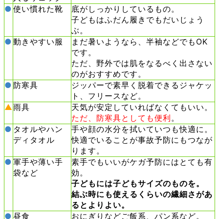
●
使い慣れた靴
底がしっかりしているもの。
子どもはふだん履きでもだいじょう
ぶ。
●
動きやすい服
まだ暑いようなら、半袖などでもOK
です。
ただ、野外では肌をなるべく出さない
のがおすすめです。
●
防寒具
ジッパーで素早く脱着できるジャケッ
ト、フリースなど。
▲
雨具
天気が安定していればなくてもいい。
ただ、防寒具としても便利
。
●
タオルやハン
手や顔の水分を拭いていつも快適に。
ディタオル
快適でいることが事故予防にもつなが
ります。
●
軍手や薄い手
素手でもいいがケガ予防にはとても有
袋など
効。
子どもには子どもサイズのものを。
結ぶ時にも使えるくらいの繊細さがあ
るとよりよい。
●
昼食
おにぎりなどご飯系、パン系など。