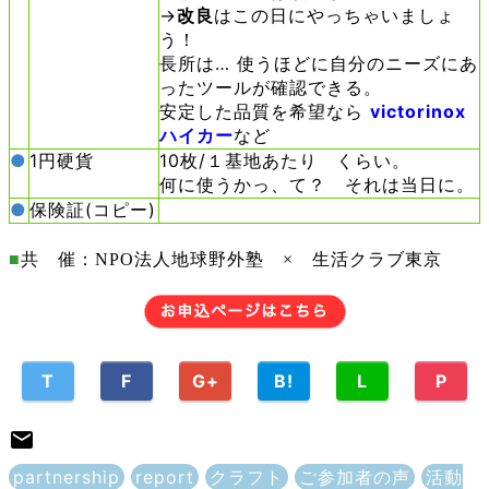
→
改良
はこの日にやっちゃいましょ
う！
長所は… 使うほどに自分のニーズにあ
ったツールが確認できる。
安定した品質を希望なら
victorinox
ハイカー
など
●
1円硬貨
10枚/１基地あたり くらい。
何に使うかっ、て？ それは当日に。
●
保険証(コピー)
■
共 催：
NPO法人地球野外塾 × 生活クラブ東京
T
F
G+
B!
L
P
partnership
report
クラフト
ご参加者の声
活動