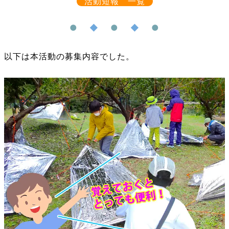
活動短報 一覧
●
◆
●
◆
●
以下は本活動の募集内容でした。