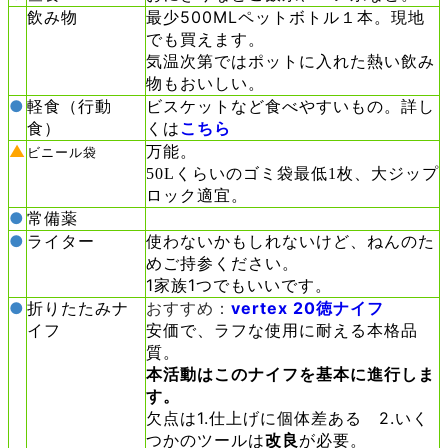
飲み物
最少500MLペットボトル１本。現地
でも買えます。
気温次第ではポットに入れた熱い飲み
物もおいしい。
●
軽食（行動
ビスケットなど食べやすいもの。詳し
食）
くは
こちら
▲
万能。
ビニール袋
50Lくらいのゴミ袋最低1枚、大ジップ
ロック適宜。
●
常備薬
●
ライター
使わないかもしれないけど、ねんのた
めご持参ください。
1家族1つでもいいです。
●
折りたたみナ
おすすめ：
vertex 20徳ナイフ
イフ
安価で、ラフな使用に耐える本格品
質。
本活動はこのナイフを基本に進行しま
す。
欠点は1.仕上げに個体差ある 2.いく
つかのツールは
改良
が必要。