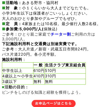
■
活動地：
あきる野市・協同村
■
対 象：
小１くらいから大人までどなたでも。
小学3年生以下は保護者がごいっしょください。
大人のおひとり参加やグループでもぜひ。
■
定 員：
4家族または10名様。最少催行人数2名様。
■
参加費:
5,000
円/人(
保険込)
ご参考：ひとり親ご家庭で
チーター割
ご利用の方は
3,000円/人。
下記施設利用料と交通費は別途実費です。
ご参考：大人片道／新宿・武蔵五日市間824円。
バス片道220円。各小児半額。
施設利用料
：
一 般
生活クラブ東京組合員
中学生以上
610円
510円
4歳以上〜小学生
410円
310円
3歳以下
無料
無料
■
活動の目的：
ピンチをしのげる知識と経験を獲得しよう。