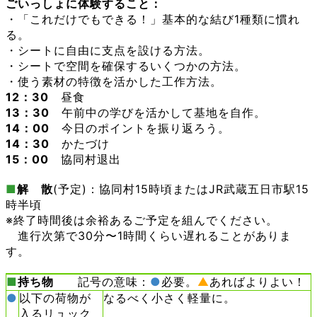
ごいっしょに体験すること：
・「これだけでもできる！」基本的な結び1種類に慣れ
る。
・シートに自由に支点を設ける方法。
・シートで空間を確保するいくつかの方法。
・使う素材の特徴を活かした工作方法。
12：30
昼食
13：30
午前中の学びを活かして基地を自作。
14：00
今日のポイントを振り返ろう。
14：30
かたづけ
15：00
協同村退出
■
解 散
(予定)：協同村15時頃またはJR武蔵五日市駅15
時半頃
※終了時間後は余裕あるご予定を組んでください。
進行次第で30分〜1時間くらい遅れることがありま
す。
■
持ち物
記号の意味：
●
必要。
▲
あればよりよい！
●
以下の荷物が
なるべく小さく軽量に。
入るリュック