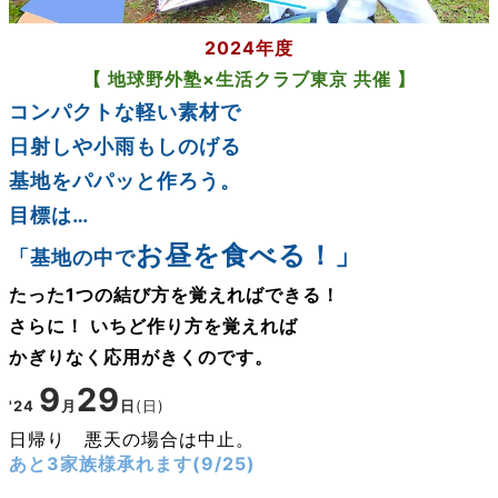
2024年度
【 地球野外塾×生活クラブ東京 共催 】
コンパクトな軽い素材で
日射しや小雨もしのげる
基地をパパッと作ろう。
目標は…
お昼を食べる
！」
「基地の中で
たった1つの結び方を覚えればできる！
さらに！ いちど作り方を覚えれば
かぎりなく応用がきくのです。
9
29
'24
月
日
(日)
日帰り 悪天の場合は
中止。
あと3家族様承れます(9/25)