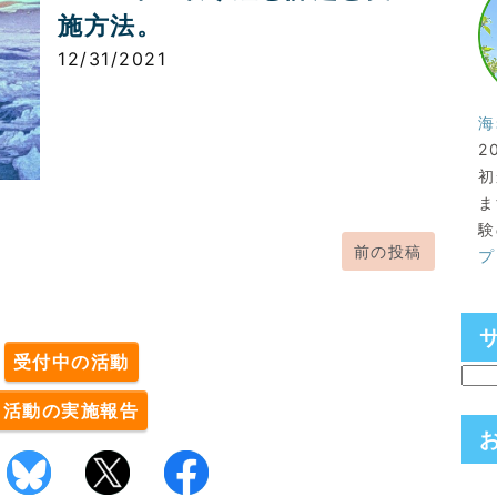
施方法。
12/31/2021
海
2
初
ま
験
前の投稿
プ
。
受付中の活動
活動の実施報告