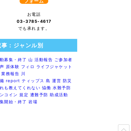
フォーム
お電話
03-3785-4617
でも承れます。
記事：ジャンル別
動募集・終了
山
活動報告
ご参加者
声
原体験
フィロ
ライフジャケット
業務報告
川
備
report
ティップス
島
運営
防災
れも教えてくれない
恊働
水難予防
ンコイン
規定
遭難予防
助成活動
集開始・終了
岩場