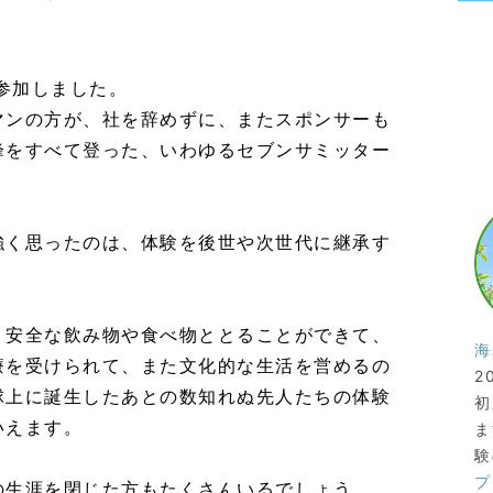
に参加しました。
マンの方が、社を辞めずに、またスポンサーも
峰をすべて登った、いわゆるセブンサミッター
強く思ったのは、体験を後世や次世代に継承す
、安全な飲み物や食べ物ととることができて、
海
療を受けられて、また文化的な生活を営めるの
2
球上に誕生したあとの数知れぬ先人たちの体験
初
いえます。
ま
験
プ
の生涯を閉じた方もたくさんいるでしょう。