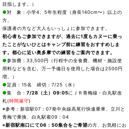
目指します。）
●
対 象：小学4、5年生程度（身長140cm〜）以上の
方。
保護者の方など大人もいっしょに参加できます。
初心者もご参加できますが、過去に1度もカヌーに乗っ
たことがないひとはキャンプ前に練習をおすすめしま
す。
都心に近い奥多摩での練習をご案内できます。
●
参加費：33,500円（行程中の全食費、機材・施設使
用料などを含む。万一予備日を使用した場合は2500円
増。）
●
定員：15名 締切：7/25（水）
●
集 合：
7/28（土）09:05
にＪＲ青梅線・白丸駅改
札(
時間厳守
)
※参考：新宿駅07：07発中央線高尾行快速乗車、立川と
青梅で乗換、白丸駅着09：04
※
新宿駅南口にて06：50集合をご希望
の方、お気軽にお