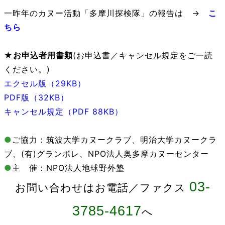
一昨年のカヌー活動「多摩川探検隊」の報告は →
こ
ちら
★お申込者用書類
(お申込書／キャンセル規定をご一読
ください。)
エクセル版（29KB）
PDF版（32KB）
キャンセル規定（PDF 88KB）
●
ご協力：筑波大学カヌークラブ、明治大学カヌークラ
ブ、(有)グランボレ、NPO法人奥多摩カヌーセンター
●
主 催：NPO法人地球野外塾
03-
お問い合わせはお電話／ファクス
3785-4617
へ