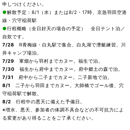
申しつけください。
●
解散予定：8/1（水）または8/2・17時、京急羽田空港
線・穴守稲荷駅
●
行程概略（全日好天の場合の予定） 全日テント泊／
自炊です。
7/28
R
青梅線・白丸駅で集合、白丸湖で漕艇練習。川
井キャンプ場泊。
7/29
軍畑から羽村までカヌー。福生で泊。
7/30
福生から府中までカヌー。府中郷土の森で泊。
7/31
府中から二子までカヌー。二子新地で泊。
8/1
二子から羽田までカヌー。大師橋でゴール後、穴
守稲荷駅で解散。
8/2
行程中の悪天に備えた予備日。
※増水、悪天、参加者の体調不具合などの不可抗力によ
る変更があり得ることをご了承ください。