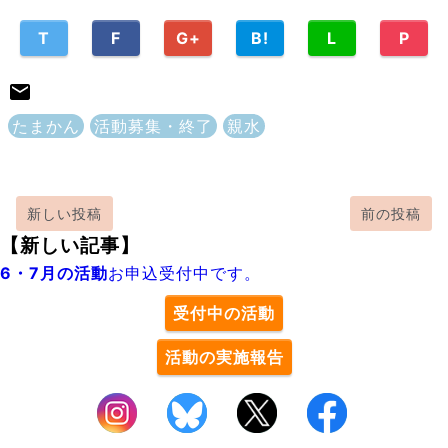
T
F
G+
B!
L
P
たまかん
活動募集・終了
親水
新しい投稿
前の投稿
【新しい記事】
6・7月の活動
お申込受付中です。
受付中の活動
活動の実施報告