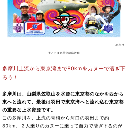
24年度
子どもゆめ基金助成活動
多摩川上流から東京湾まで80kmをカヌーで漕ぎ下
ろう！
多摩川は、山梨県笠取山を水源に東京都のなかを西から
東へと流れて、最後は羽田で東京湾へと流れ込む
東京都
の重要な上水資源です。
この多摩川を、上流の青梅から河口の羽田まで約
80km、２人乗りのカヌーに乗って自力で漕ぎ下るのが