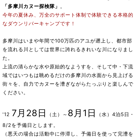
「多摩川カヌー探検隊」
。
今年の夏休み、万全のサポート体制で体験できる本格的
なダウンリバーキャンプです！
多摩川はいまや年間で100万匹のアユが遡上し、都市部
を流れる川としては世界に誇れるきれいな川になりまし
た。
上流の清らかな水や原始的なようすを、そして中・下流
域ではいつもは眺めるだけの多摩川の水面から見上げる
街々を、自力でカヌーを漕ぎながらたっぷりと楽しんで
ください。
7月
28日
8月1日
'12
（土）～
（水）4泊5日・
8/2を予備日とします。
（悪天の場合は活動中に停滞し、予備日を使って完漕を