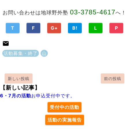
03-3785-4617
お問い合わせは地球野外塾
へ！
T
F
G+
B!
L
P
活動募集・終了
山
新しい投稿
前の投稿
【新しい記事】
6・7月の活動
お申込受付中です。
受付中の活動
活動の実施報告