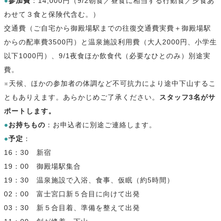
●
参加費
：14,000円（9/2朝食／昼食に相当する行動食／夕食あ
わせて３食と保険代含む。）
交通費
（ご自宅から御殿場駅までの往復交通費実費＋御殿場駅
からの配車費3500円）と温泉施設利用費（大人2000円、小学生
以下1000円）、9/1夜食ほか飲食
代（必要なひとのみ）別途実
費。
※天候、ほかの参加者の体調など不可抗力により途中下山するこ
ともありえます。あらかじめご了承ください。
スタッフ3名がサ
ポートします。
●
お持ちもの
：お申込者に別途ご連絡します。
●
予定
：
16：30 新宿
19：00 御殿場駅集合
19：30 温泉施設で入浴、食事、仮眠（約5時間）
02：00 富士宮口新５合目に向けて出発
03：30 新５合目着、準備を整えて出発