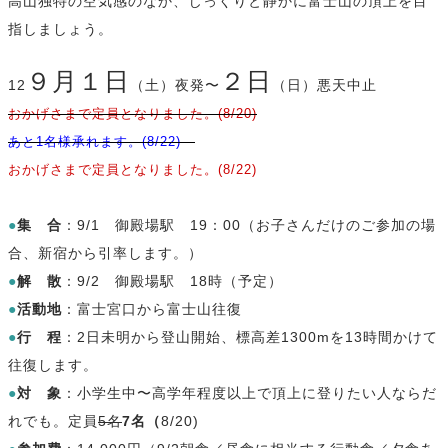
高山独特の空気感のなか、
じっくりと静かに富士山の頂上を目
指しましょう。
９月１日
２
日
12
（土）夜発〜
（日）悪天中止
おかげさまで定員となりました。(8/20)
あと1名様承れます。(8/22)
おかげさまで定員となりました。(8/22)
●
集 合
：9/1 御殿場駅 19：00（お子さんだけのご参加の場
合、新宿から引率します。）
●
解 散
：9/2 御殿場駅 18時（予定）
●
活動地
：富士宮口から富士山往復
●
行 程
：2日未明から登山開始、標高差1300mを13時間かけて
往復します。
●
対 象
：小学生中〜高学年程度以上で頂上に登りたい人ならだ
れでも。定員
5名
7名（
8/20)