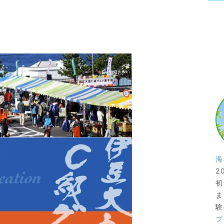
海
2
初
ま
験
プ