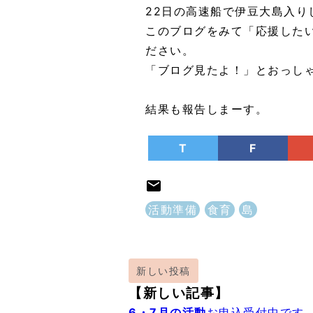
22日の高速船で伊豆大島入り
このブログをみて「応援した
ださい。
「ブログ見たよ！」とおっし
結果も報告しまーす。
T
F
活動準備
食育
島
新しい投稿
【新しい記事】
6・7月の活動
お申込受付中です