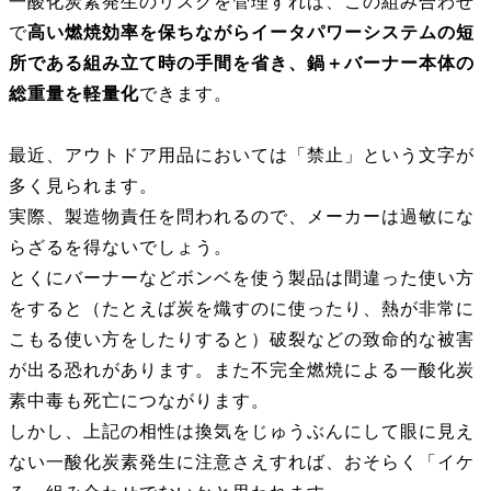
一酸化炭素発生のリスクを管理すれば、この組み合わせ
で
高い燃焼効率を保ちながらイータパワーシステムの短
所である組み立て時の手間を省き、鍋＋バーナー本体の
総重量を軽量化
できます。
最近、アウトドア用品においては「禁止」という文字が
多く見られます。
実際、製造物責任を問われるので、メーカーは過敏にな
らざるを得ないでしょう。
とくにバーナーなどボンベを使う製品は間違った使い方
をすると（たとえば炭を熾すのに使ったり、熱が非常に
こもる使い方をしたりすると）破裂などの致命的な被害
が出る恐れがあります。また不完全燃焼による一酸化炭
素中毒も死亡につながります。
しかし、上記の相性は換気をじゅうぶんにして眼に見え
ない一酸化炭素発生に注意さえすれば、おそらく「イケ