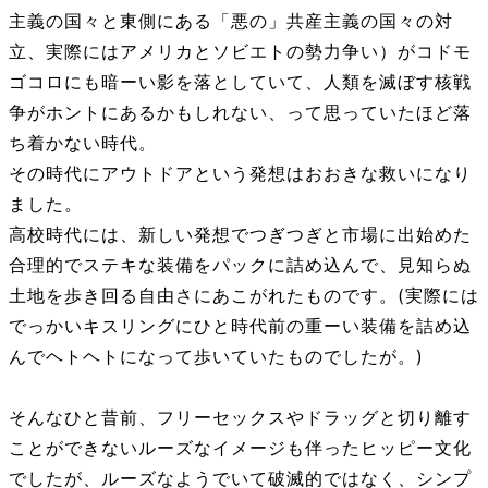
主義の国々と東側にある「悪の」共産主義の国々の対
立、実際にはアメリカとソビエトの勢力争い）がコドモ
ゴコロにも暗ーい影を落としていて、人類を滅ぼす核戦
争がホントにあるかもしれない、って思っていたほど落
ち着かない時代。
その時代にアウトドアという発想はおおきな救いになり
ました。
高校時代には、新しい発想でつぎつぎと市場に出始めた
合理的でステキな装備をパックに詰め込んで、見知らぬ
土地を歩き回る自由さにあこがれたものです。(実際には
でっかいキスリングにひと時代前の重ーい装備を詰め込
んでヘトヘトになって歩いていたものでしたが。)
そんなひと昔前、フリーセックスやドラッグと切り離す
ことができないルーズなイメージも伴ったヒッピー文化
でしたが、ルーズなようでいて破滅的ではなく、シンプ