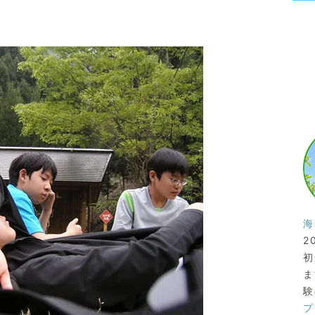
海
2
初
ま
験
プ