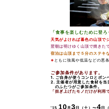
「食事を楽しむために登ろ
天気がよければ暮色の山頂で
翌朝は明けゆく山頂で焼きた
宿泊は山頂まで５分のステキ
※
ともに強風や低温などの悪
ご参加条件があります。
1. ご自身が使うコンロとボ
2. 主催者が用意した食材を
のふたつがご参加条件。
「担ぎ上げたモノだけが利用
10
3
4
'15
月
日
（土）
〜
日