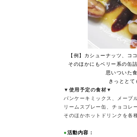
【例】カシューナッツ、コ
そのほかにもベリー系の缶
思いついた
きっととて
▼
使用予定の食材
▼
パンケーキミックス、メープ
リームスプレー缶、チョコレ
そのほかホットドリンクを各
●
活動内容：