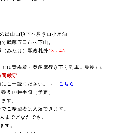
の出山山頂下へ歩き山小屋泊。
武蔵五日市へ下山。
嶽（みたけ）駅
改札外
13：45
13:16青梅着・奥多摩行き下り列車に乗換）
に
時間厳守
前にご一読ください。→
こちら
上養沢
10時半頃（予定）
ります。
のでご希望者は入浴できます。
人までどなたでも。
ます。