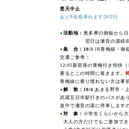
悪天中止
あと9名様承れます(9/25)
●
活動地：
奥多摩の御嶽から日
翌日は瀬音の湯経由で
●
集 合：
10/3
JR
青梅線・御
交通ご参考：
12:05新宿発の青梅行き特快
（
乗るとこの時間に着きます。
青梅線に乗り慣れない方は事
●
解 散：10/4
あきる野市・
武蔵五日市駅行きのバスがあ
途中で瀬音の湯に停車します
●
対 象：
小学生くらいから大
●
大人の方だけでもご参加でき