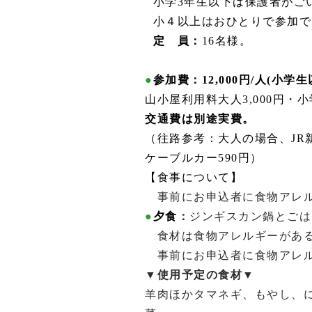
●
小学3年生以下は保護者がご
●
小４以上はおひとりで参加で
●
定 員：
16名様。
●
参加費：12,000円/人(小学生以
山小屋利用料大人3,000円・小
交通費は別途実費。
（往路参考：大人の場合、JR新
ケーブルカー590円）
【食事について】
事前にお申込者に食物アレル
●
夕食
：
ジンギスカン鍋とごは
食材は食物アレルギーがある
事前にお申込者に食物アレル
▼
使用予定の食材
▼
羊肉ほかタマネギ、もやし、