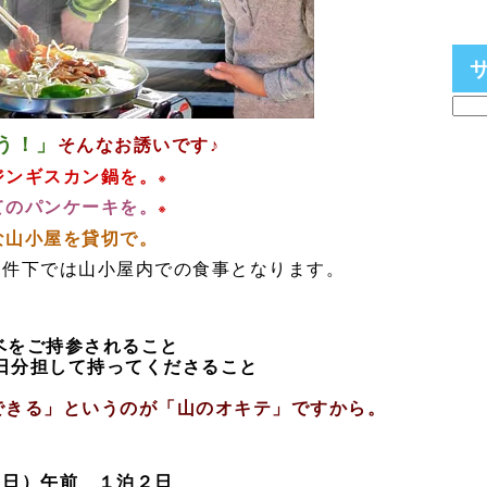
う！」
そんなお誘いです♪
ジンギスカン鍋を。
※
てのパンケーキを。
※
な山小屋を貸切で。
条件下では山小屋内での食事となります。
ンベをご持参されること
当日分担して持ってくださること
できる」というのが「山のオキテ」ですから。
（日）午前 １泊２日