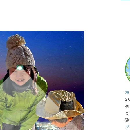
海
2
初
ま
験
プ