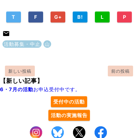
T
F
G+
B!
L
P
活動募集・中止
山
新しい投稿
前の投稿
【新しい記事】
6・7月の活動
お申込受付中です。
受付中の活動
活動の実施報告