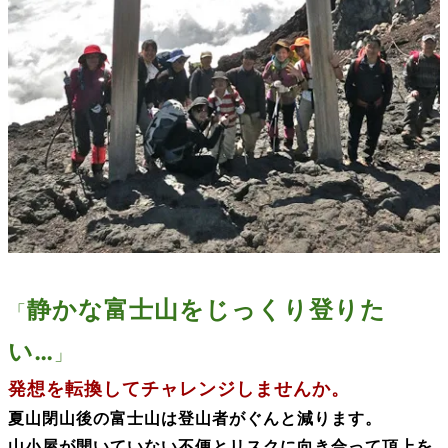
静かな富士山をじっくり登りた
「
い…
」
発想を転換
してチャレンジしませんか。
夏山閉山後の富士山は登山者がぐんと減ります。
山小屋が開いていない不便とリスクに
向き合って
頂上を