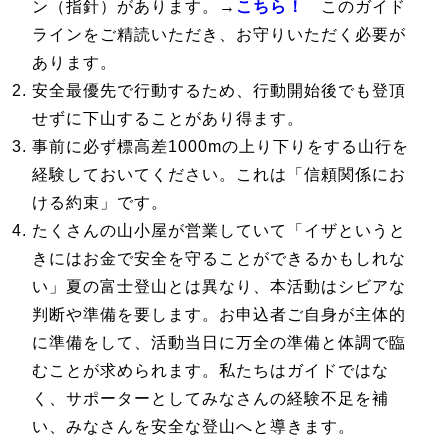
ン（指針）があります。→
こちら！
このガイド
ラインをご精読いただき、お守りいただく必要が
あります。
安全最優先で行動するため、行動開始後でも登頂
せずに下山することがあり得ます。
事前に必ず標高差1000mの上り下りをする山行を
経験しておいてください。これは「信頼関係にお
ける約束」です。
たくさんの山小屋が営業していて「イザというと
きにはお金で安全を守ることができるかもしれな
い」夏の富士登山とは異なり、本活動はシビアな
判断や準備を要します。お申込者ご自身が主体的
に準備をして、活動当日に万全の準備と体調で臨
むことが求められます。私たちはガイドではな
く、サポーターとしてみなさんの経験不足を補
い、みなさんを安全な登山へと導きます。