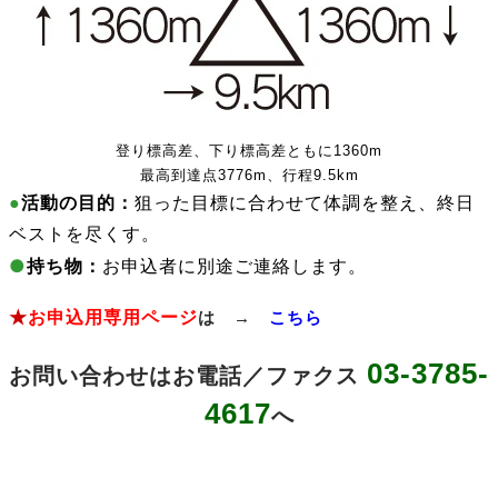
登り標高差、下り標高差ともに1360m
最高到達点3776m、行程9.5km
●
活動の目的：
狙った目標に合わせて
体調を整え、
終日
ベストを尽くす。
●
持ち物：
お申込者に別途ご連絡します。
★
お申込用専用ページ
は →
こちら
03-3785-
お問い合わせはお電話／ファクス
4617
へ