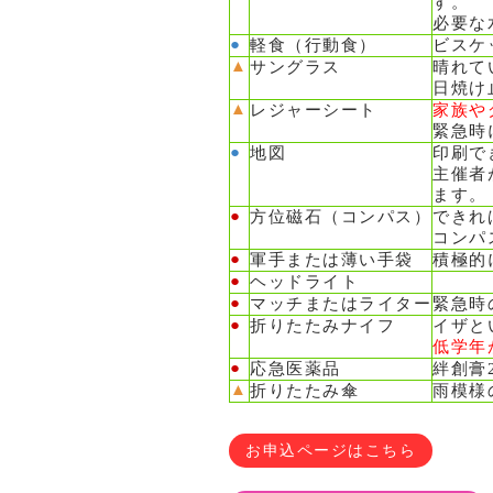
す。
必要な
●
軽食（行動食）
ビスケ
▲
サングラス
晴れて
日焼け
▲
レジャー
シート
家族や
緊急時
●
地図
印刷
主催者
ます。
●
方位磁石（コンパス）
できれ
コンパ
●
軍手または薄い手袋
積極的
●
ヘッドライト
●
マッチまたはライター
緊急時
●
折りたたみナイフ
イザと
低学年
●
応急医薬品
絆創膏
▲
折りたたみ傘
雨模様
お申込ページはこちら