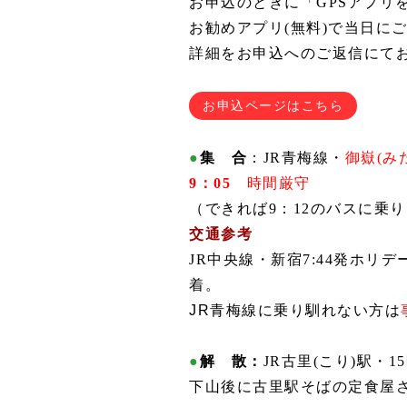
お申込のときに「GPSアプリ
お勧めアプリ(無料)で当日に
詳細をお申込へのご返信にて
お申込ページはこちら
●
集 合
：JR青梅線・
御嶽(み
9
：05
時間厳守
（できれば9：12のバスに乗り
交通参考
JR中央線・新宿7:44発ホリ
着
。
JR青梅線に乗り馴れない方は
●
解 散：
JR古里(こり)駅・1
下山後に古里駅そばの定食屋