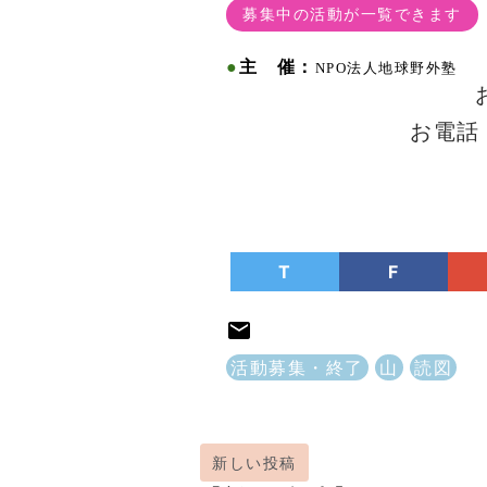
募集中の活動が一覧できます
●
主 催：
NPO法人地球野外塾
お電
T
F
活動募集・終了
山
読図
新しい投稿