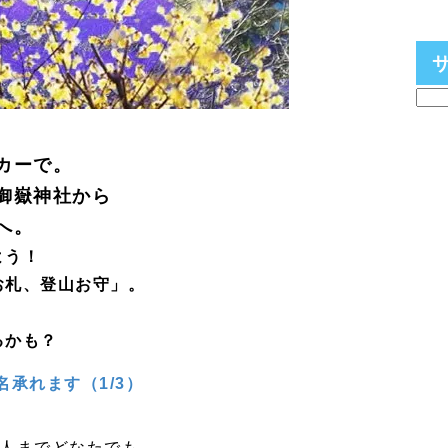
カーで。
御嶽神社から
へ。
よう！
お札、登山お守」。
るかも？
名承れます（1/3）
人までどなたでも。