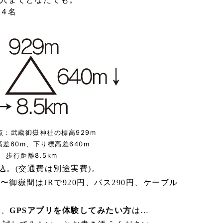
：４名
点：武蔵御嶽神社の標高929m
差60m、下り標高差640m
歩行距離8.5km
込。(交通費は別途実費)。
〜御嶽間はJRで920円、バス290円、ケーブル
で、
GPSアプリを体験してみたい方
は…