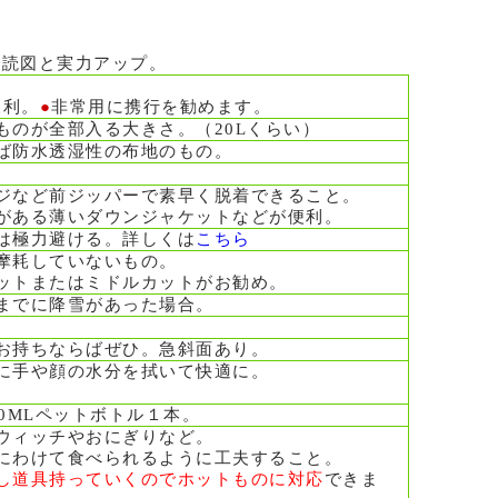
で読図と実力アップ。
便利。
●
非常用に携行を勧めます。
ものが全部入る大きさ。（20Lくらい）
ば防水透湿性の布地のもの。
ジなど前ジッパーで素早く脱着できること。
がある薄いダウンジャケットなどが便利。
は極力避ける。詳しくは
こちら
摩耗していないもの。
ットまたはミドルカットがお勧め。
までに降雪があった場合。
お持ちならばぜひ。急斜面あり。
に手や顔の水分を拭いて快適に。
00MLペットボトル１本。
ウィッチやおにぎりなど。
にわけて食べられるように工夫すること。
し道具持っていくのでホットものに対応
できま