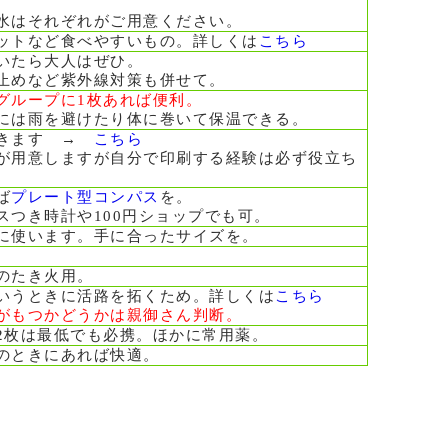
水はそれぞれがご用意ください。
ットなど食べやすいもの。詳しくは
こちら
いたら大人はぜひ。
止めなど紫外線対策も併せて。
グループに1枚あれば便利。
には雨を避けたり体に巻いて保温できる。
できます →
こちら
が用意しますが自分で印刷する経験は必ず役立ち
ば
プレート型コンパス
を。
スつき時計や100円ショップでも可。
に使います。手に合ったサイズを。
のたき火用。
いうときに活路を拓くため。詳しくは
こちら
がもつかどうかは親御さん判断。
2枚は最低でも必携。ほかに常用薬。
のときにあれば快適。