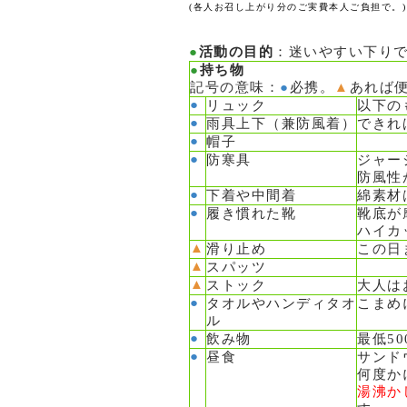
(各人お召し上がり分のご実費本人ご負担で。)
●
活動の目的
：迷いやすい下り
●
持ち物
記号の意味：
●
必携。
▲
あれば
●
リュック
以下の
●
雨具上下（兼防風着）
できれ
●
帽子
●
防寒具
ジャー
防風性
●
下着や中間着
綿素材
●
履き慣れた靴
靴底が
ハイカ
▲
滑り止め
この日
▲
スパッツ
▲
ストック
大人は
●
タオルやハンディタオ
こまめ
ル
●
飲み物
最低5
●
昼食
サンド
何度か
湯沸か