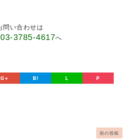
お問い合わせは
03-3785-4617
話
へ
G+
B!
L
P
前の投稿