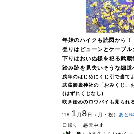
年始のハイクも読図から！
登りはピューンとケーブル
下りはおいぬ様を祀る武蔵
踏み跡を見失いそうな細道
戌年のはじめに
くじ引で
当て
武蔵御嶽神社の「おみくじ、
(はずれくじなし)
咲き始めのロウバイも見られ
1
8
'18
月
日（月・祝）
あと6
日帰り 悪天中止
●
対 象
：小学生くらいから大