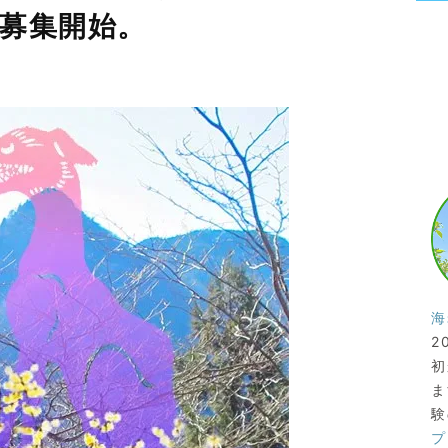
募集開始。
海
2
初
ま
験
プ