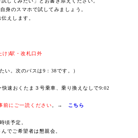
を試してみたい」とお書き添えください。
ご自身のスマホで試してみましょう。
お伝えします。
たけ)駅・
改札口外
たい。次のバスは9：38です。）
デー快速おくたま３号乗車、乗り換えなしで9:02
事前にご一読ください
。→
こちら
5時頃予定。
さんで
ご希望者は
懇親会。