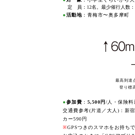
定 員
：12名。最少催行人数
●
活動地
：青梅市〜奥多摩町
最高到達
登り標高
●
参加費
：
5,500円
/人・保険料
交通費参考(片道／大人)：新宿
カー590円
※
GPSつきのスマホをお持ち