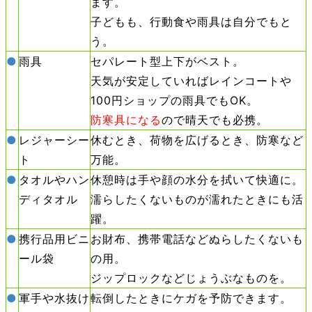
ます。
子どもも、行動食や雨具は自分でもと
う。
●
雨具
セパレート型上下がベスト。
天気が安定していればレインコートや
100円ショップの雨具でもOK。
防寒具になる
ので晴天でも必携。
●
レジャーシー
休むとき、荷物を広げるとき、防寒など
ト
万能。
●
タオルやハン
休憩時は手や顔の水分を拭いて快適に。
ディタオル
濡らしたくないものが濡れたときにも活
躍。
●
携行品用ビニ
お財布、携帯電話などぬらしたくないも
ール袋
の用。
ジップロックなどじょうぶなものを。
●
軍手や水抜け
転倒したときにケガを予防できます。