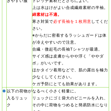
きやすい服
トレッチ素材だとさらによい。
上は水はけがよい
合成繊維
素材の半袖。
綿素材は不適。
寒さ対策で
必ず長袖を１枚用意
してくだ
さい。
※からだに密着するラッシュガードは体
が冷えやすいので注意。
合繊・微起毛の長袖Tシャツが最適。
サイズ感は皮膚からやや浮く「ややダ
ボ」がいいです。
ほかタイツ着用などで、肌の露出を極力
少なくしてください。
ケガ予防にとても効果があります。
●
以下の荷物が
なるべく小さく軽量に。
入るリュッ
リュックにゴミ袋大のビニールを入れ、
ク
その中に荷物をつめると簡易防水になり