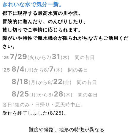
きれいな水で気分一新。
都下に現存する最高水質の川や沢。
冒険的に遊んだり、のんびりしたり、
貸し切りでご事情に応じられます。
障がいや特性で親水機会が限られがちな方もご活用くだ
さい。
7/29
31
(火)から7/
(木) 間の各日
'25
8/4
7
'25
(月)から
8/
(木) 間の各日
8/18
22
'25
(月)から
8/
(金) 間の各日
8/25
28
'25
(月)から
8/
(木) 間の各日
各日1組のみ・日帰り・悪天時中止。
受付を終了しました(8/25)。
難度や経路、地形の特徴が異なる