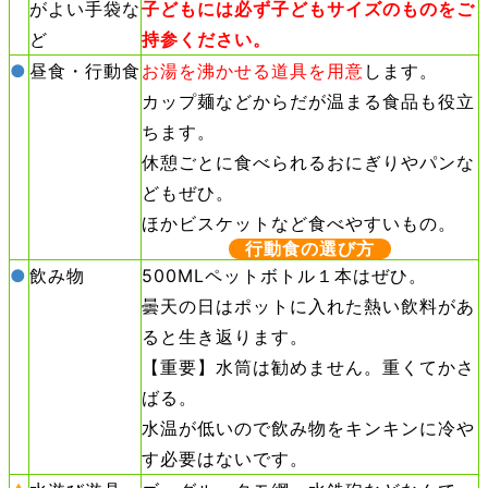
がよい手袋な
子どもには必ず子どもサイズのものをご
ど
持参ください。
●
昼食・行動食
お湯を沸かせる道具を用意
します。
カップ麺などからだが温まる食品も役立
ちます。
休憩ごとに食べられるおにぎりやパンな
どもぜひ。
ほかビスケットなど食べやすいもの。
行動食の選び方
●
飲み物
500MLペットボトル１本はぜひ。
曇天の日はポットに入れた熱い飲料があ
ると生き返ります。
【重要】水筒は勧めません。重くてかさ
ばる。
水温が低いので飲み物をキンキンに冷や
す必要はないです。