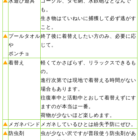
▲
水遊び遊具
ゴーグル、タモ網、水鉄砲などなんで
も。
生き物はていねいに捕獲して必ず逃がす
こと。
▲
プールタオル
終了後に着替えしたい方のみ、必要に応
や
じて。
ポンチョ
▲
着替え
軽くてかさばらず、リラックスできるも
の。
進行次第では現地で着替える時間がない
場合もあります。
往復車中と活動中とおして着替えずにす
ますのが本当は一番。
荷物が少ないほど楽しめます。
▲
メガネバンド
メガネしているひとは紛失予防にぜひ。
▲
防虫剤
虫が少ない沢ですが普段使う防虫剤があ