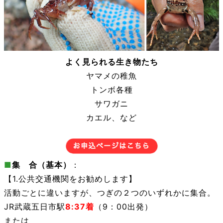
よく見られる生き物たち
ヤマメの稚魚
トンボ各種
サワガニ
カエル、など
■
集 合（基本）
：
【1.公共交通機関をお勧めします】
活動ごとに違いますが、つぎの２つのいずれかに集合。
JR武蔵五日市駅
8:37着
（9：00出発）
または