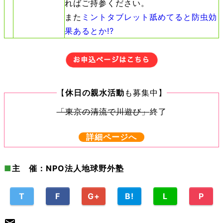
ればご持参ください。
また
ミントタブレット舐めてると防虫効
果あるとか!?
【
休日の親水活動
も募集中
】
「東京の清流で川遊び」
終了
詳細ページへ
■
主 催：NPO法人地球野外塾
T
F
G+
B!
L
P