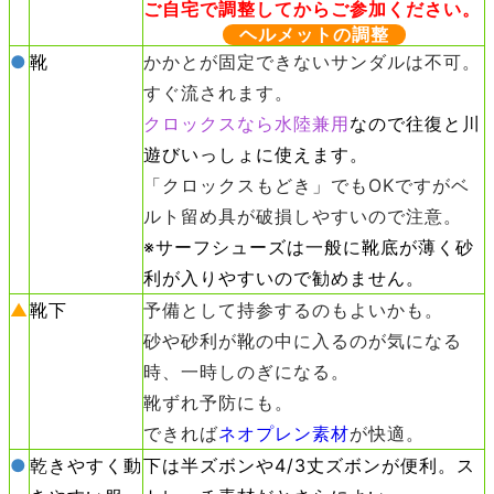
ご自宅で調整してからご参加ください。
ヘルメットの調整
●
靴
かかとが固定できないサンダルは不可。
すぐ流されます。
クロックスなら水陸兼用
なので往復と川
遊びいっしょに使えます。
「クロックスもどき」でもOKですがベ
ルト留め具が破損しやすいので注意。
※サーフシューズは一般に靴底が薄く砂
利が入りやすいので勧めません。
▲
靴下
予備として持参するのもよいかも。
砂や砂利が靴の中に入るのが気になる
時、一時しのぎになる。
靴ずれ予防にも。
できれば
ネオプレン素材
が快適。
●
乾きやすく動
下は半ズボンや4/3丈ズボンが便利。ス