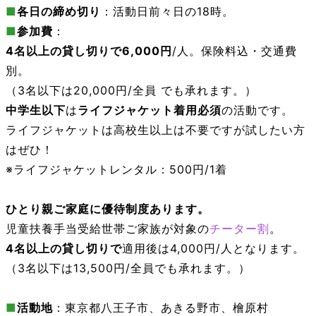
■
各日の締め切り
：活動日前々日の18時。
■
参加費
：
4名以上の貸し切りで6,000円
/人。保険料込・交通費
別。
（3名以下は20,000円/全員 でも承れます。）
中学生以下
は
ライフジャケット着用必須
の活動です。
ライフジャケットは高校生以上は不要ですが試したい方
はぜひ！
※ライフジャケットレンタル：500円/1着
ひとり親ご家庭に優待制度あります。
児童扶養手当受給世帯ご家族が対象の
チーター割
。
4名以上の貸し切りで
適用後は4,000円/人となります。
（3名以下は13,500円/全員でも承れます。）
■
活動地
：
東京都八王子市、あきる野市、檜原村