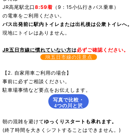
JR高尾駅北口
8:59着
（9：15小仏行きバス乗車）
の電車をご利用ください。
バス出発前に駅内トイレまたは出札後は公衆トイレへ。
現地にトイレはありません。
JR五日市線に慣れていない方
は
必ずご確認ください。
JR五日市線の注意点
【2. 自家用車ご利用の場合】
事前に必ずご相談ください。
駐車場事情など要点をお伝えします。
写真で比較・
4つの川と沢
朝の混雑を避けて
ゆっくりスタートも承れます。
(終了時間を大きくシフトすることはできません。)