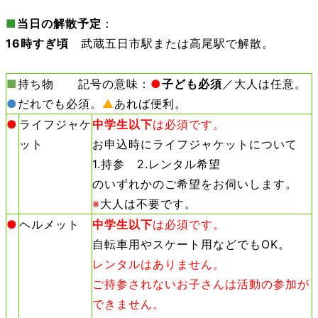
■
当日の解散予定
：
16時すぎ頃
武蔵五日市駅または高尾駅で解散。
■
持ち物 記号の意味：
●
子ども必須
／大人は任意。
●
だれでも必須。
▲
あれば便利。
●
ライフジャケ
中学生以下
は必須です。
ット
お申込時にライフジャケットについて
1.持参 2.レンタル希望
のいずれかのご希望をお伺いします。
※
大人は不要です。
●
ヘルメット
中学生以下
は必須です。
自転車用やスケート用などでもOK。
レンタルはありません。
ご持参されないお子さんは活動の参加が
できません。