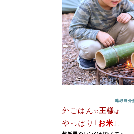
地球野外塾
外ごはん
王様
の
は
やっぱり｢
お米
｣
。
炊飯器やレンジがなくても