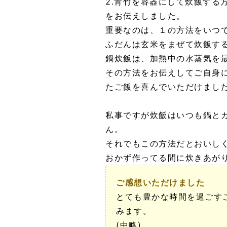
2.青竹を容器にして炊飯する
をお伝えしました。
重要なのは、１の方法をいつ
ふだんは玄米をまぜて炊飯す
鍋炊飯は、加熱中の水蒸気を
その方法をお伝えしてご自身
たご飯を喜んでいただけまし
私事ですが炊飯はいつも鍋と
ん。
それでもこの方法だとおいし
おかず作ってる間に炊きあが
ご感想いただけました
とても豊かな時間を過ごす
みます。
(中略)