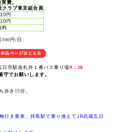
途実費。
活クラブ東京組合員
10円
10円
料
00円/日
五日市駅改札外１番バス乗り場
9：30
厳守でお願いします。
ち
歩き15分。
梅行き乗車、拝島駅で乗り換えて
JR武蔵五日