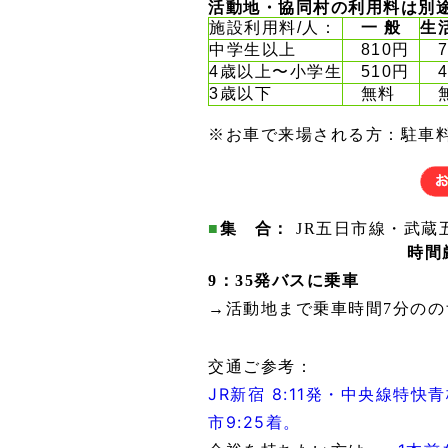
活動地・協同村の利用料は別
施設利用料/人：
一 般
生
中学生以上
810円
7
4歳以上〜小学生
510円
4
3歳以下
無料
無
※お車で来場される方：駐車料3
■
集 合：
JR五日市線・武蔵
時間
9：35発バスに乗車
→
活動地まで乗車時間7分のの
交通ご参考：
JR新宿 8:11
発・中央線特快青
市9
:25
着。