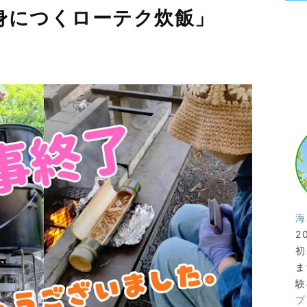
身につくローテク炊飯」
海
2
初
ま
験
プ