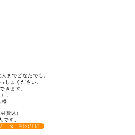
大人までどなたでも。
いっしょください。
加できます。
様）
。
族様
材費込)
/人です。
チーター割の詳細