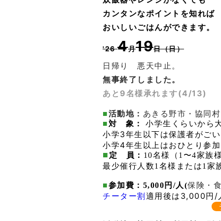
カンタンなポイントを知れば
おいしいごはんができます。
4
19
'26
月
日（日）
日帰り 悪天中止。
無事終了しました。
あと9名様承れます(4/13)
■
活動地：
あきる野市・協同村
■
対 象：
小学生くらいから
小学3年生以下は保護者がご
小学4年生以上はおひとり参
■
定 員：
10名様
（1〜4家族
最少催行人数1名様または1家
■
参加費
：
5,000
円/人(
保険・食
チーター割
適用後は3,000円